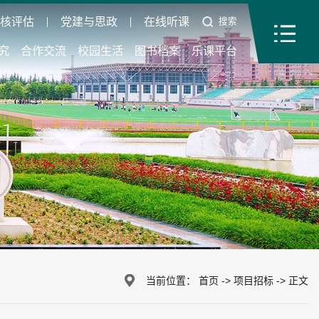
审核评估
党建与思政
在线听课
搜索
究
合作交流
校园生活
图书档案
乐课平台
当前位置：
首页
->
项目招标
->
正文