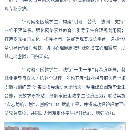
一册”，辅导员每月两次深度谈心，心理健康教师下沉指导，实
现专业守护。
——针对网络困境学生，构建“引导—替代—协同—支持”
四维干预体系。强化网络素养教育，引导学生合理规划用网；
打造多元校园文化，拓展社团、竞赛等现实成长平台；选拔“朋
辈引导员”结对帮扶，协同心理健康教师疏解潜在心理需求，助
其走出虚拟，回归现实。
——针对就业困扰学生，践行“一生一策”有温度帮扶。将
就业指导贯穿人才培养全过程，年均开展“就业指导服务月”“求
职能力训练营”等各类指导活动80余场次；精准建立困难毕业生
台账，发放求职补贴，纾解家庭困难学生经济压力；联动实施
“宏志助航计划”，创新“1234”赋能工程，并将成功经验辐射至9
所兄弟高校，共同助力困难群体学生提升信心、增强能力。