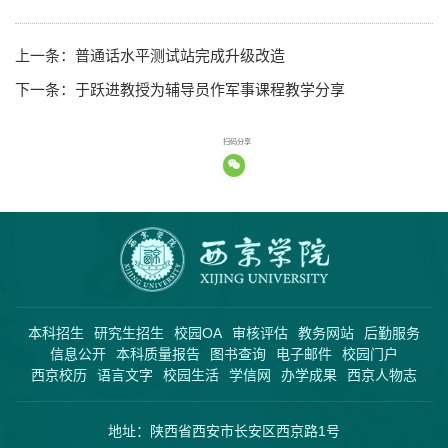
上一条：
普通话水平测试站完成升级改造
下一条：
于跃进教授为辅导员作军事课程教学分享
扫码分享
本科招生
研究生招生
校园OA
审核评估
教务网站
后勤服务
信息公开
本科质量报告
图书查询
电子邮件
校园门户
西京校历
语言文字
校园生活
学信网
办学成果
西京人物志
地址：陕西省西安市长安区西京路1号