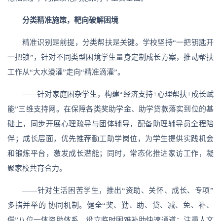
分类精准施策，靶向破解困境
精准识别是前提，分类帮扶是关键。学校坚持“一把钥匙开
一把锁”，针对不同类型困境学生量身定制成长方案，推动帮扶
工作从“大水漫灌”走向“精准滴灌”。
——针对家庭困杂学生，构建“经济支持+心理帮扶+成长赋
能”三维支持网。在保障各类奖助学金、助学贷款落实到位的基
础上，同步开展心理疏导与团体辅导，配备助理辅导员全程陪
伴；成长层面，优先推荐勤工助学岗位，为学生提供实践机会
和锻炼平台，激发成长潜能；同时，常态化推进家访工作，凝
聚家校共育合力。
——针对生活困苦学生，推出“资助、关怀、成长、专项”
多措并举的 协同机制。健全“奖、勤、助、贷、减、免、补、
偿”八位一体资助体系，设立临时困难补助快速通道；注重人文