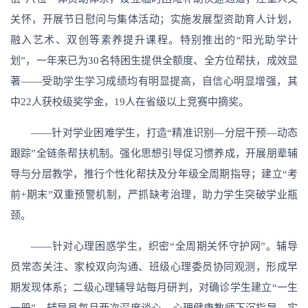
关怀，开展节日慰问与集体活动；实施发展型资助育人计划，
融入艺术、双创等素养提升课程。特别推出的“阳光助学计
划”，一年来已为30名特困生提供全额度、全方位帮扶，成效显
著——受助学生学习成绩均有明显提高，自信心明显增强，其
中22人获校级奖学金，19人在省级以上竞赛中摘奖。
——针对学业困难学生，打造“精准识别—分层干预—动态
跟踪”全链条帮扶机制。强化思想引导促习惯养成，开展朋辈辅
导与分层教学，推行个性化帮扶及分年级全周期指导；建立“考
前+期末”双重预警机制，严抓缺考治理，助力学生突破学业瓶
颈。
——针对心理困惑学生，织密“全周期关怀守护网”。辅导
员常态关注、家校双向沟通、班级心理委员协同观测，形成早
期发现体系；二级心理辅导站每月研判，对确诊学生建立“一生