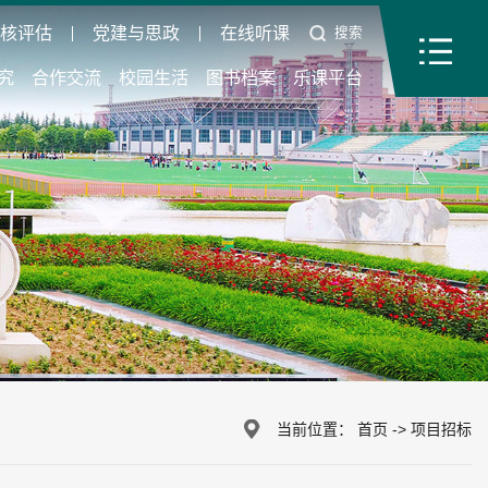
审核评估
党建与思政
在线听课
搜索
究
合作交流
校园生活
图书档案
乐课平台
当前位置：
首页
->
项目招标